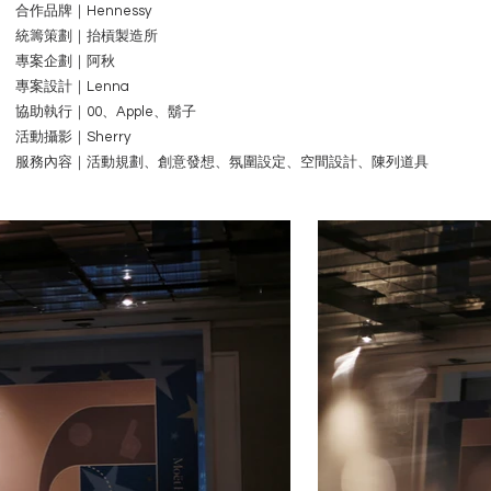
合作品牌｜Hennessy
統籌策劃｜抬槓製造所
專案企劃｜阿秋
專案設計｜Lenna
協助執行｜00、Apple、鬍子
活動攝影｜Sherry
服務內容｜活動規劃、創意發想、氛圍設定、空間設計、陳列道具