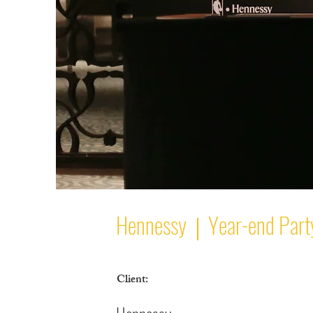
Hennessy｜Year-end Part
Client: