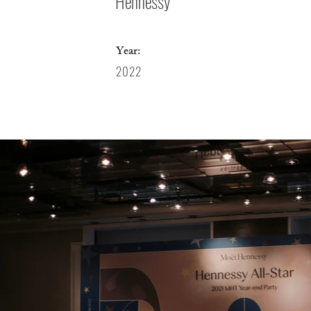
Hennessy
Year:
2022